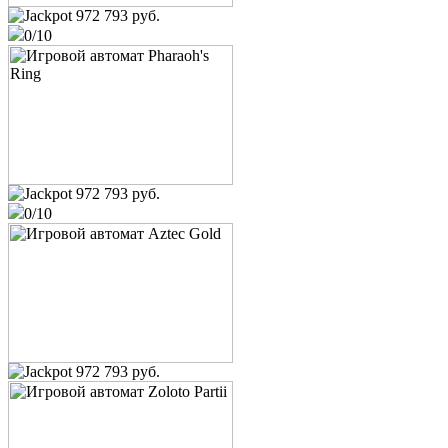
972 793 руб.
0/10
osobist
King of Cards
user_632011
75 200 руб.
Европейская рулетка
Папочка
12 600 руб.
972 793 руб.
Book of Ra
0/10
user_1190264
6 500 руб.
Cleopatra
Offline
10 000 руб.
Valley of the Gods
osobist
972 793 руб.
13 120 руб.
Valley of the Gods
МРАК
5 600 руб.