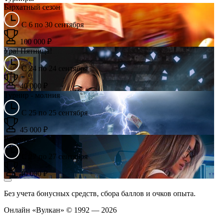
Бархатный сезон
С 6 по 30 сентября
100 000 ₽
Ура! Пятница!
С 24 по 24 сентября
40 000 ₽
Турнир - молния
С 25 по 25 сентября
45 000 ₽
Разминка
С 27 по 27 сентября
40 000 ₽
Без учета бонусных средств, сбора баллов и очков опыта.
Онлайн «Вулкан» © 1992 — 2026