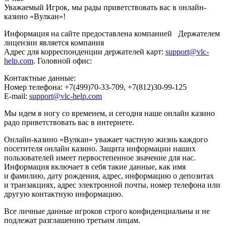
Уважаемый Игрок, мы рады приветствовать вас в онлайн-
казино «Вулкан»!
Информация на сайте предоставлена компанией
Держателем
лицензии является компания
Адрес для корреспонденции держателей карт:
support@vlc-
help.com
. Головной офис:
Контактные данные:
Номер телефона: +7(499)70-33-709, +7(812)30-99-125
E-mail:
support@vlc-help.com
Мы идем в ногу со временем, и сегодня наше онлайн казино
радо приветствовать вас в интернете.
Онлайн-казино «Вулкан» уважает частную жизнь каждого
посетителя онлайн казино. Защита информации наших
пользователей имеет первостепенное значение для нас.
Информация включает в себя такие данные, как имя
и фамилию, дату рождения, адрес, информацию о депозитах
и транзакциях, адрес электронной почты, номер телефона или
другую контактную информацию.
Все личные данные игроков строго конфиденциальны и не
подлежат разглашению третьим лицам.