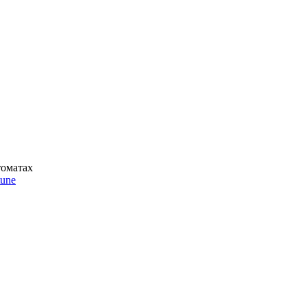
томатах
tune