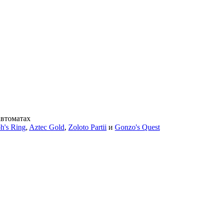
автоматах
h's Ring
,
Aztec Gold
,
Zoloto Partii
и
Gonzo's Quest