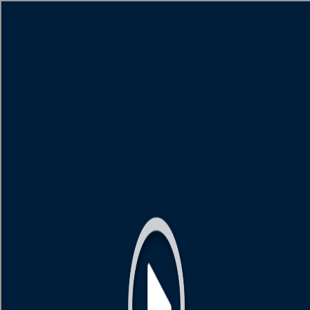
[object HTMLMetaElement]
пополнить счет