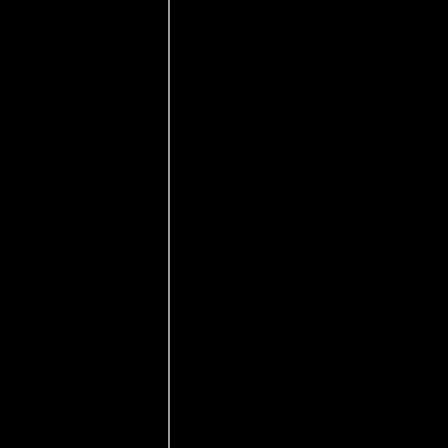
Vikings Go Wild