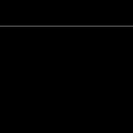
реальные деньги.