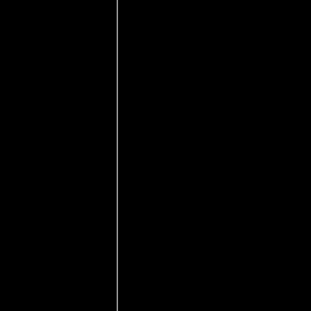
Turbo Slots