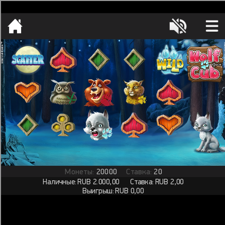
[object HTMLMetaElement]
пополнить счет