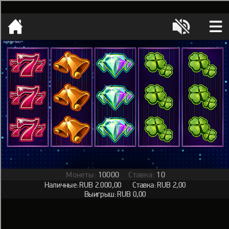
[object HTMLMetaElement]
пополнить счет