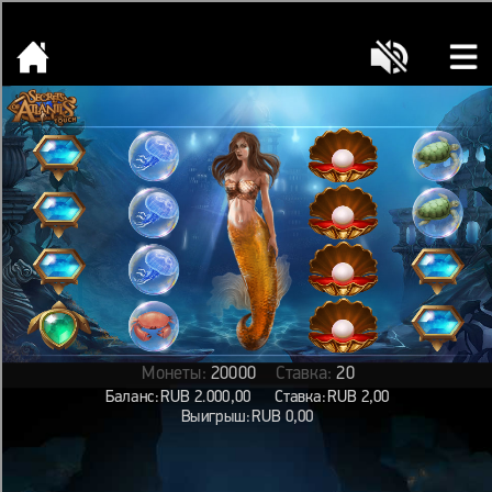
[object HTMLMetaElement]
пополнить счет