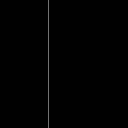
FairyLand 2