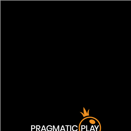
[object HTMLMetaElement]
пополнить счет