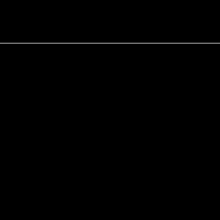
реальные деньги.