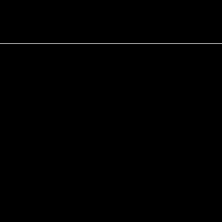
реальные деньги.