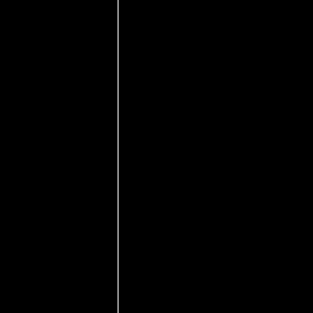
Burning Stars