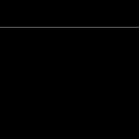
реальные деньги.