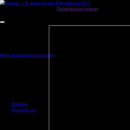
← В игровой зал
Поддержка 24/7
Вы играете в демо-режиме.
Переключите режим
и выигрывайте 
Регистрация
Вы играете
в демо режиме
Выигрывать реальные деньги
вы сможете после регистрации.
Регистрация
Войти на сайт
Или войти через:
Главная
Игровой зал
Archangels