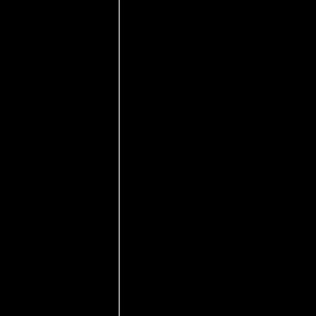
Archangels